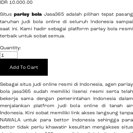
IDR 10.000.00
Situs
parlay bola
Jasa365 adalah pilihan tepat pasan
taruhan judi bola online di seluruh Indonesia sampai
saat ini. Kami hadir sebagai platform parlay bola resmi
terbaik untuk sobat semua.
Quantity:
Add To Cart
Sebagai situs judi online resmi di Indonesia, agen parlay
bola jasa365 sudah memiliki lisensi resmi serta telah
bekerja sama dengan pemerintahan Indonesia dalam
menjalankan platfrom judi bola online di tanah air
Indonesia. Kini sobat memiliki link akses langsung tanpa
NAWALA untuk para bettor Indonesia sehingga para
bettor tidak perlu khawatir kesulitan mengakses situs