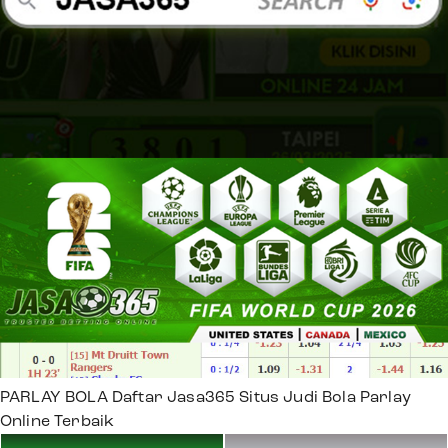
PARLAY BOLA
Daftar Jasa365 Situs Judi Bola Parlay
Online Terbaik