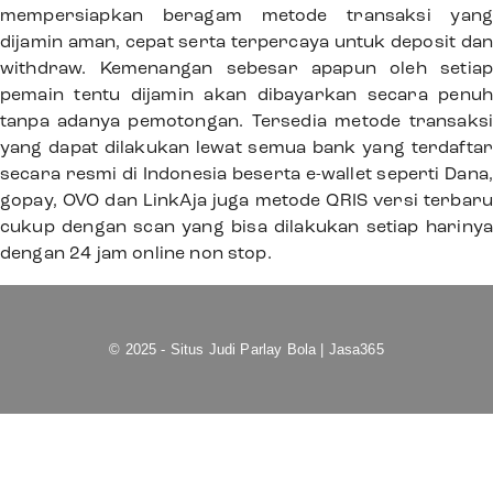
mempersiapkan beragam metode transaksi yang
dijamin aman, cepat serta terpercaya untuk deposit dan
withdraw. Kemenangan sebesar apapun oleh setiap
pemain tentu dijamin akan dibayarkan secara penuh
tanpa adanya pemotongan. Tersedia metode transaksi
yang dapat dilakukan lewat semua bank yang terdaftar
secara resmi di Indonesia beserta e-wallet seperti Dana,
gopay, OVO dan LinkAja juga metode QRIS versi terbaru
cukup dengan scan yang bisa dilakukan setiap harinya
dengan 24 jam online non stop.
© 2025 - Situs Judi Parlay Bola | Jasa365