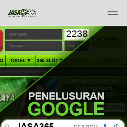
O
p
e
n
M
e
n
u